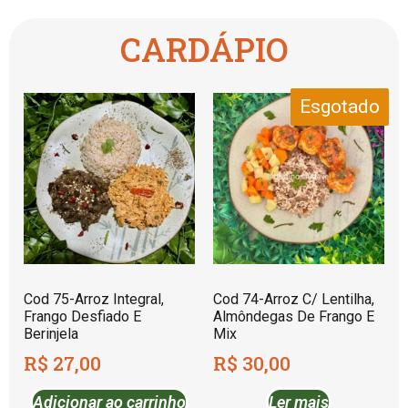
CARDÁPIO
Esgotado
Cod 75-Arroz Integral,
Cod 74-Arroz C/ Lentilha,
Frango Desfiado E
Almôndegas De Frango E
Berinjela
Mix
R$
27,00
R$
30,00
Adicionar ao carrinho
Ler mais