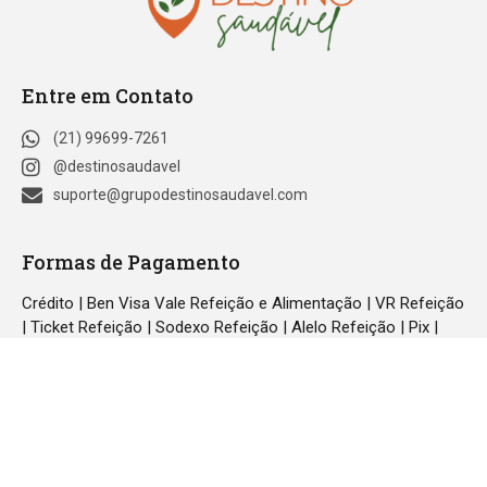
Entre em Contato
(21) 99699-7261
@destinosaudavel
suporte@grupodestinosaudavel.com
Formas de Pagamento
Crédito | Ben Visa Vale Refeição e Alimentação | VR Refeição
| Ticket Refeição | Sodexo Refeição | Alelo Refeição | Pix |
Green Card Refeição
© Destino Saudável 2023 | Todos os direitos reservados
32.681.828/0001-49