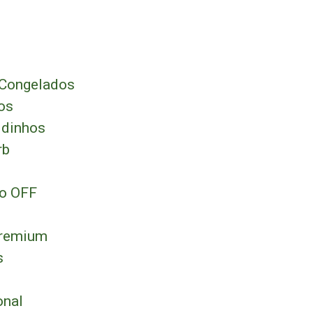
 Congelados
os
idinhos
rb
ão OFF
s
Premium
s
onal