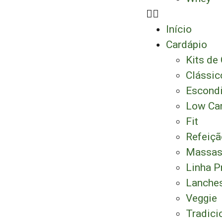
Início
Cardápio
Kits de
Clássic
Escond
Low Ca
Fit
Refeiç
Massa
Linha 
Lanche
Veggie
Tradici