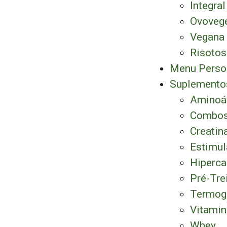
Integral
Ovovege
Vegana
Risotos
Menu Perso
Suplemento
Aminoá
Combos
Creatin
Estimul
Hiperca
Pré-Tre
Termog
Vitamin
Whey