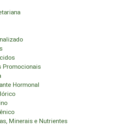
tariana
nalizado
s
cidos
 Promocionais
a
ante Hormonal
lórico
ino
ênico
as, Minerais e Nutrientes