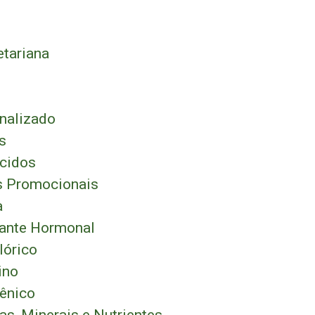
tariana
nalizado
s
cidos
 Promocionais
a
ante Hormonal
lórico
ino
ênico