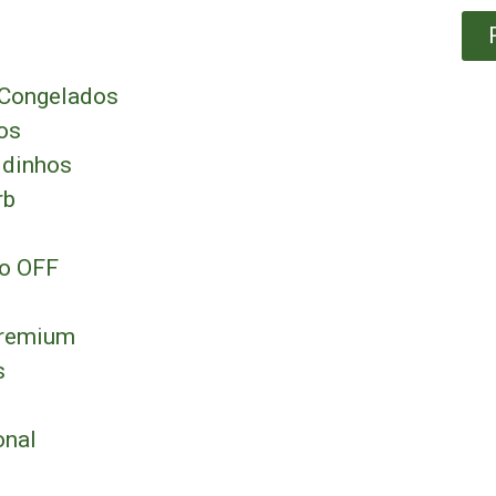
 Congelados
os
idinhos
rb
ão OFF
s
Premium
s
onal