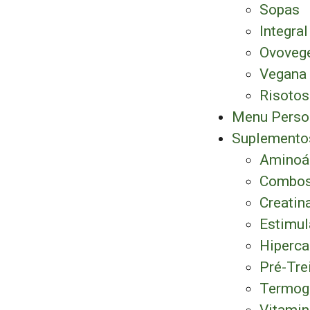
Sopas
Integral
Ovovege
Vegana
Risotos
Menu Perso
Suplemento
Aminoá
Combos
Creatin
Estimul
Hiperca
Pré-Tre
Termog