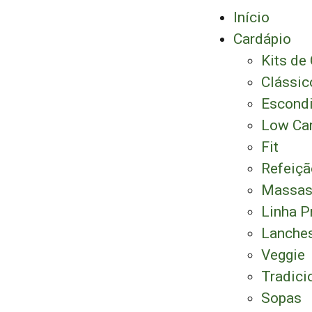
Início
Cardápio
Kits de
Clássic
Escond
Low Ca
Fit
Refeiç
Massa
Linha 
Lanche
Veggie
Tradici
Sopas