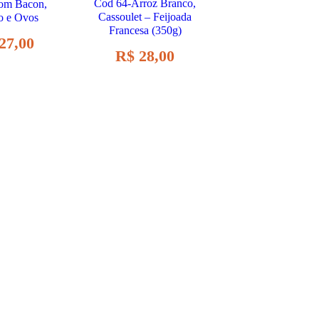
Cod 64-Arroz Branco,
om Bacon,
Cassoulet – Feijoada
o e Ovos
Francesa (350g)
27,00
R$
28,00