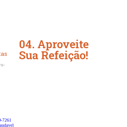
04. Aproveite
Sua Refeição!
tas
ro-
9-7261
audavel