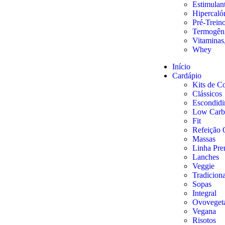
Estimulan
Hipercaló
Pré-Trein
Termogên
Vitaminas,
Whey
Início
Cardápio
Kits de C
Clássicos
Escondidi
Low Carb
Fit
Refeição
Massas
Linha Pr
Lanches
Veggie
Tradiciona
Sopas
Integral
Ovovegeta
Vegana
Risotos