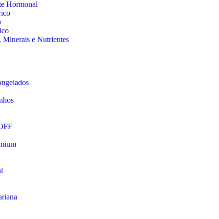
te Hormonal
rico
o
ico
 Minerais e Nutrientes
ongelados
nhos
 OFF
emium
l
riana