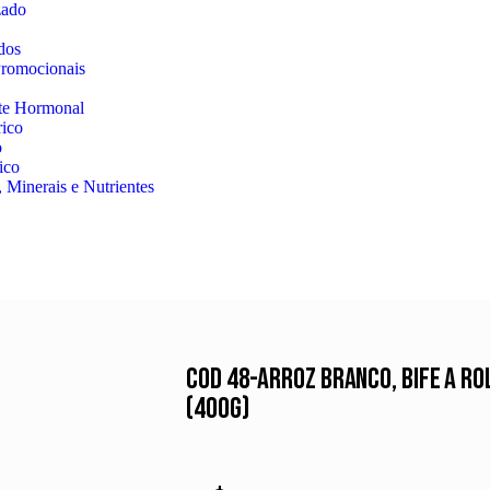
zado
dos
romocionais
te Hormonal
rico
o
ico
 Minerais e Nutrientes
Cod 48-Arroz Branco, Bife a R
(400g)