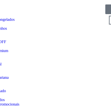
ongelados
nhos
 OFF
emium
l
riana
zado
dos
romocionais