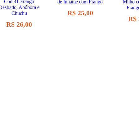
Cod 31-Frango
de Inhame com Frango
Milho c
Desfiado, Abóbora e
Frang
R$
25,00
Chuchu
R$
R$
26,00