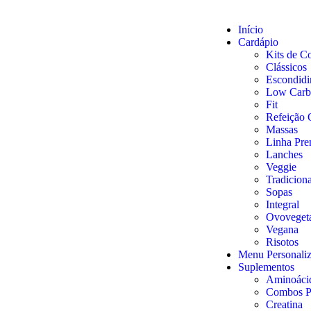
Início
Cardápio
Kits de C
Clássicos
Escondidi
Low Carb
Fit
Refeição
Massas
Linha Pr
Lanches
Veggie
Tradiciona
Sopas
Integral
Ovovegeta
Vegana
Risotos
Menu Personali
Suplementos
Aminoáci
Combos P
Creatina