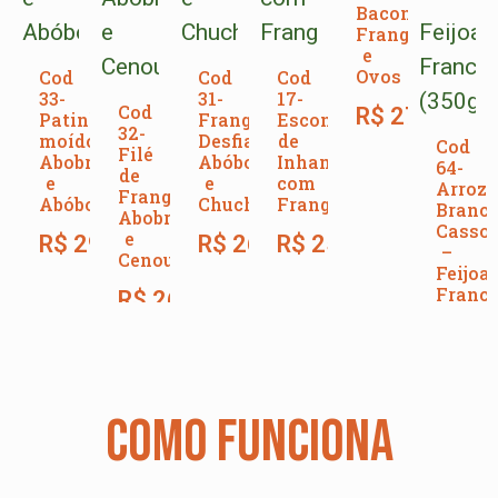
Bacon,
Frango
e
Ovos
Cod
Cod
Cod
33-
31-
17-
Cod
R$
27,00
Patinho
Frango
Escondidinho
32-
moído,
Desfiado,
de
Cod
Filé
Abobrinha
Abóbora
Inhame
64-
de
e
e
com
Arroz
Frango,
Abóbora
Chuchu
Frango
Branco
Abobrinha
Cassou
e
R$
29,00
R$
26,00
R$
25,00
–
Cenoura
Feijoa
Franc
R$
26,00
(350g)
R$
28
COMO FUNCIONA