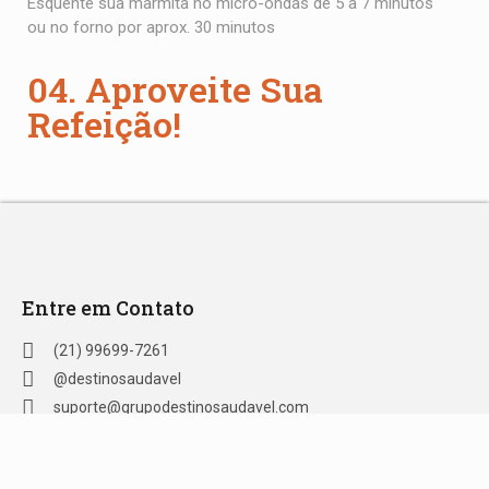
Esquente sua marmita no micro-ondas de 5 a 7 minutos
ou no forno por aprox. 30 minutos
04. Aproveite Sua
Refeição!
Entre em Contato
(21) 99699-7261
@destinosaudavel
suporte@grupodestinosaudavel.com
Formas de Pagamento