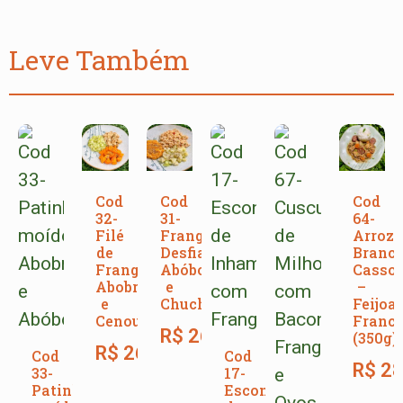
Leve Também
Cod
Cod
Cod
32-
31-
64-
Filé
Frango
Arroz
de
Desfiado,
Branco
Frango,
Abóbora
Cassou
Abobrinha
e
–
e
Chuchu
Feijoa
Cenoura
Franc
R$
26,00
(350g)
R$
26,00
Cod
Cod
R$
28
33-
17-
Patinho
Escondidinho