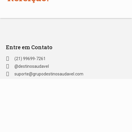
Entre em Contato
(21) 99699-7261
@destinosaudavel
suporte@grupodestinosaudavel.com
Formas de Pagamento
Crédito | Ben Visa Vale Refeição e Alimentação | VR Refeição
| Ticket Refeição | Sodexo Refeição | Alelo Refeição | Pix |
Green Card Refeição