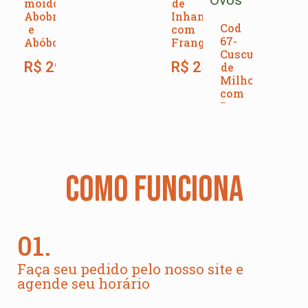
moído,
de
Abobrinha
Inhame
Cod
e
com
67-
Abóbora
Frango
Cuscuz
R$
29,00
R$
25,00
de
Milho
com
Bacon,
Frango
e
Ovos
R$
27,00
COMO FUNCIONA
01.
Faça seu pedido pelo nosso site e
agende seu horário