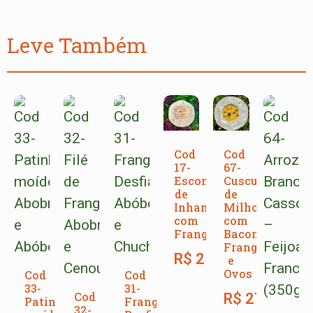
Leve Também
Cod
Cod
17-
67-
Escondidinho
Cuscuz
de
de
Inhame
Milho
com
com
Frango
Bacon,
Frango
R$
25,00
e
Ovos
Cod
Cod
33-
31-
Cod
R$
27,00
Patinho
Frango
32-