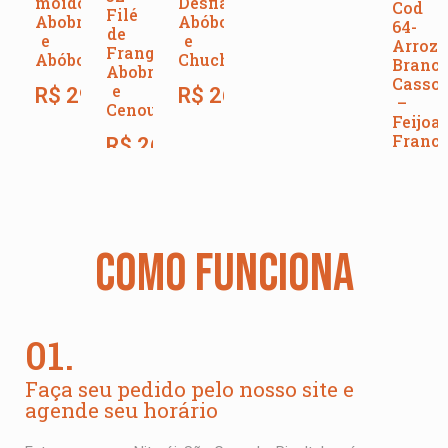
moído,
Desfiado,
Cod
Filé
Abobrinha
Abóbora
64-
de
e
e
Arroz
Frango,
Abóbora
Chuchu
Branco
Abobrinha
Cassou
e
R$
29,00
R$
26,00
–
Cenoura
Feijoa
Franc
R$
26,00
(350g)
R$
28
COMO FUNCIONA
01.
Faça seu pedido pelo nosso site e
agende seu horário