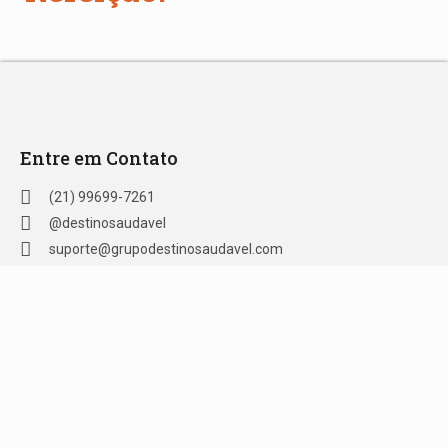
Entre em Contato
(21) 99699-7261
@destinosaudavel
suporte@grupodestinosaudavel.com
Formas de Pagamento
Crédito | Ben Visa Vale Refeição e Alimentação | VR Refeição
| Ticket Refeição | Sodexo Refeição | Alelo Refeição | Pix |
Green Card Refeição