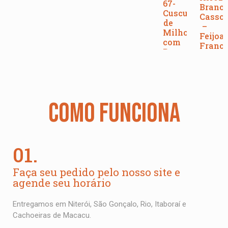
67-
Branco
Cuscuz
Cassou
de
–
Milho
Feijoa
com
Franc
Bacon,
(350g)
Frango
e
R$
28
Ovos
R$
27,00
COMO FUNCIONA
01.
Faça seu pedido pelo nosso site e
agende seu horário
Entregamos em Niterói, São Gonçalo, Rio, Itaboraí e
Cachoeiras de Macacu.