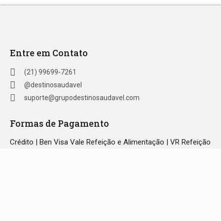
Entre em Contato
(21) 99699-7261
@destinosaudavel
suporte@grupodestinosaudavel.com
Formas de Pagamento
Crédito | Ben Visa Vale Refeição e Alimentação | VR Refeição
| Ticket Refeição | Sodexo Refeição | Alelo Refeição | Pix |
Green Card Refeição
© Destino Saudável 2023 | Todos os direitos reservados
32.681.828/0001-49