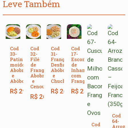
Leve Também
Cod
Cod
Cod
Cod
33-
32-
31-
17-
Patinho
Filé
Frango
Escondidinho
moído,
de
Desfiado,
de
Abobrinha
Frango,
Abóbora
Inhame
e
Abobrinha
e
com
Abóbora
e
Chuchu
Frango
Cenoura
R$
29,00
R$
26,00
R$
25,00
R$
26,00
Cod
64-
Cod
Arroz