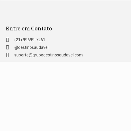
Entre em Contato
(21) 99699-7261
@destinosaudavel
suporte@grupodestinosaudavel.com
Formas de Pagamento
Crédito | Ben Visa Vale Refeição e Alimentação | VR Refeição
| Ticket Refeição | Sodexo Refeição | Alelo Refeição | Pix |
Green Card Refeição
© Destino Saudável 2023 | Todos os direitos reservados
32.681.828/0001-49