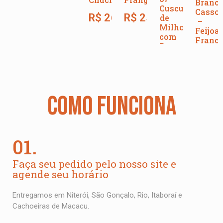
Branco
Cuscuz
Cassou
R$
26,00
R$
25,00
de
–
Milho
Feijoa
com
Franc
Bacon,
(350g)
Frango
e
R$
28
Ovos
R$
27,00
COMO FUNCIONA
01.
Faça seu pedido pelo nosso site e
agende seu horário
Entregamos em Niterói, São Gonçalo, Rio, Itaboraí e
Cachoeiras de Macacu.