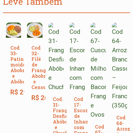
Leve Também
Cod
Cod
33-
32-
Patinho
Filé
moído,
de
Abobrinha
Frango,
e
Abobrinha
Abóbora
e
Cenoura
R$
29,00
R$
26,00
Cod
Cod
31-
17-
Frango
Escondidinho
Desfiado,
de
Cod
Abóbora
Inhame
64-
Cod
e
com
Arroz
67-
Chuchu
Frango