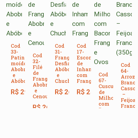
Cod
Cod
Cod
33-
31-
17-
Cod
Patinho
Frango
Escondidinho
32-
moído,
Desfiado,
de
Cod
Filé
Abobrinha
Abóbora
Inhame
64-
de
Cod
e
e
com
Arroz
Frango,
67-
Abóbora
Chuchu
Frango
Branco
Abobrinha
Cuscuz
Cassou
e
R$
29,00
R$
26,00
R$
25,00
de
–
Cenoura
Milho
Feijoa
com
Franc
R$
26,00
Bacon,
(350g)
Frango
e
R$
28
Ovos