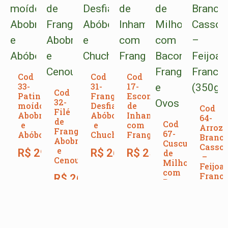
Cod
Cod
Cod
33-
31-
17-
Cod
Patinho
Frango
Escondidinho
32-
moído,
Desfiado,
de
Cod
Filé
Abobrinha
Abóbora
Inhame
64-
de
Cod
e
e
com
Arroz
Frango,
67-
Abóbora
Chuchu
Frango
Branco
Abobrinha
Cuscuz
Cassou
e
R$
29,00
R$
26,00
R$
25,00
de
–
Cenoura
Milho
Feijoa
com
Franc
R$
26,00
Bacon,
(350g)
Frango
e
R$
28
Ovos