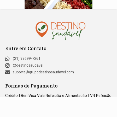
Entre em Contato
(21) 99699-7261
@destinosaudavel
suporte@grupodestinosaudavel.com
Formas de Pagamento
Crédito | Ben Visa Vale Refeição e Alimentação | VR Refeição
| Ticket Refeição | Sodexo Refeição | Alelo Refeição | Pix |
Green Card Refeição