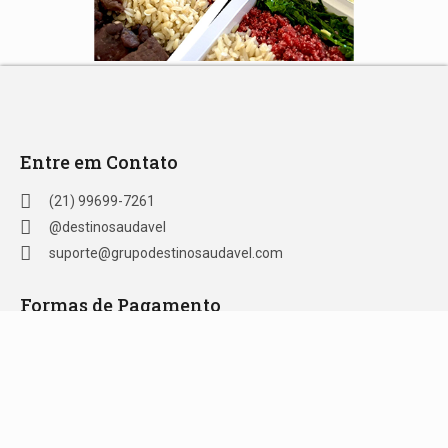
Entre em Contato
(21) 99699-7261
@destinosaudavel
suporte@grupodestinosaudavel.com
Formas de Pagamento
Crédito | Ben Visa Vale Refeição e Alimentação | VR Refeição
| Ticket Refeição | Sodexo Refeição | Alelo Refeição | Pix |
Green Card Refeição