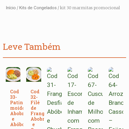
Início
/
Kits de Congelados
/ kit 30 marmitas promocional
Leve Também
Cod
Cod
33-
32-
Patinho
Filé
moído,
de
Abobrinha
Frango,
e
Abobrinha
Abóbora
e