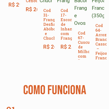
Cenoura
R$
29,00
R$
26,00
Cod
Cod
31-
17-
Frango
Escondidinho
Desfiado,
de
Cod
Abóbora
Inhame
64-
Cod
e
com
Arroz
67-
Chuchu
Frango
Branco
Cuscuz
Cassou
R$
26,00
R$
25,00
de
–
Milho
Feijoa
com
Franc
Bacon,
(350g)
Frango
e
R$
28
Ovos
R$
27,00
COMO FUNCIONA