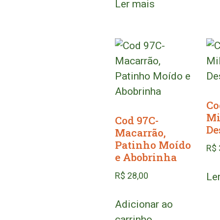
Ler mais
Co
Mi
Cod 97C-
De
Macarrão,
Patinho Moído
R$
e Abobrinha
R$
28,00
Le
Adicionar ao
carrinho