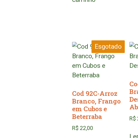
Esgotado
Co
Br
Cod 92C-Arroz
De
Branco, Frango
Ab
em Cubos e
Beterraba
R$
R$
22,00
Le