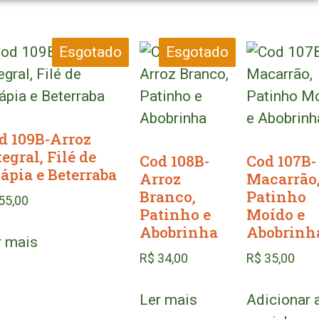
Esgotado
Esgotado
d 109B-Arroz
tegral, Filé de
Cod 108B-
Cod 107B-
lápia e Beterraba
Arroz
Macarrão
Branco,
Patinho
55,00
Patinho e
Moído e
Abobrinha
Abobrinh
r mais
R$
34,00
R$
35,00
Ler mais
Adicionar 