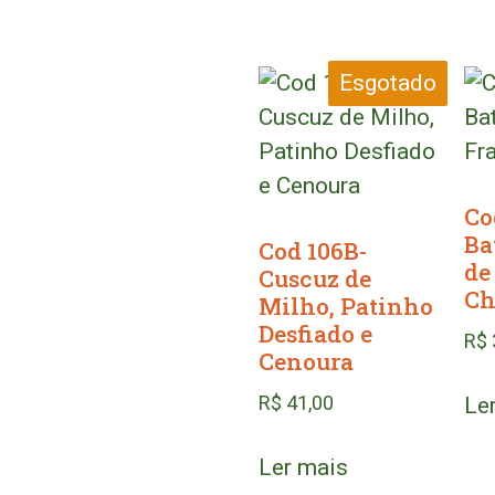
Esgotado
Co
Ba
Cod 106B-
de
Cuscuz de
Ch
Milho, Patinho
Desfiado e
R$
Cenoura
R$
41,00
Le
Ler mais