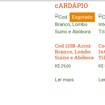
cARDÁPIO
Esgotado
Cod 110B-Arroz
Co
Branco, Lombo
In
Suíno e Abóbora
Ti
R$
29,00
R$
Ler mais
Le