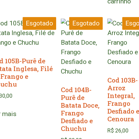
carrinho
Esgotado
Esgotado
Esgo
d 105B-Purê de
tata Inglesa, Filé
 Frango e
Cod 103B-
uchu
Arroz
Cod 104B-
Integral,
30,00
Purê de
Frango
Batata Doce,
Desfiado 
Frango
r mais
Cenoura
Desfiado e
Chuchu
R$
26,00