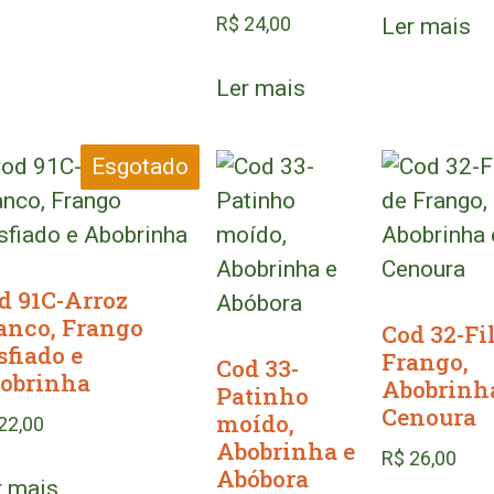
R$
24,00
Ler mais
Ler mais
Esgotado
d 91C-Arroz
anco, Frango
Cod 32-Fi
sfiado e
Frango,
Cod 33-
obrinha
Abobrinh
Patinho
Cenoura
moído,
22,00
Abobrinha e
R$
26,00
Abóbora
r mais