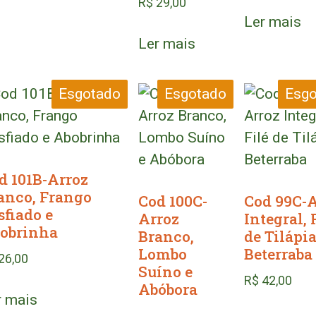
R$
29,00
Ler mais
Ler mais
Esgotado
Esgotado
Esgo
d 101B-Arroz
anco, Frango
Cod 100C-
Cod 99C-A
sfiado e
Arroz
Integral, 
obrinha
Branco,
de Tilápia
Lombo
Beterraba
26,00
Suíno e
R$
42,00
Abóbora
r mais