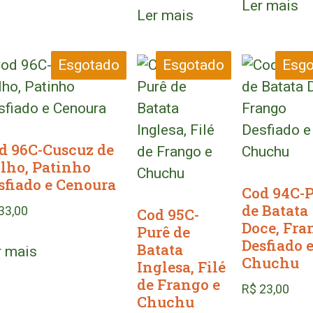
Ler mais
Ler mais
Esgotado
Esgotado
Esgo
d 96C-Cuscuz de
lho, Patinho
sfiado e Cenoura
Cod 94C-
de Batata
33,00
Cod 95C-
Doce, Fra
Purê de
Desfiado 
Batata
r mais
Chuchu
Inglesa, Filé
de Frango e
R$
23,00
Chuchu