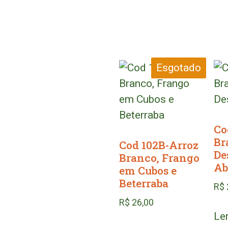
Esgotado
Co
Br
Cod 102B-Arroz
De
Branco, Frango
Ab
em Cubos e
Beterraba
R$
R$
26,00
Le