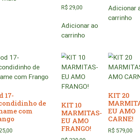
R$
29,00
Adicionar 
carrinho
Adicionar ao
carrinho
d 17-
KIT 20
condidinho de
MARMITA
KIT 10
hame com
EU AMO
MARMITAS-
ango
CARNE!
EU AMO
FRANGO!
25,00
R$
579,00