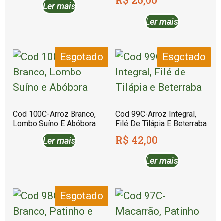
R$
26,00
Ler mais
Ler mais
Esgotado
Esgotado
Cod 100C-Arroz Branco,
Cod 99C-Arroz Integral,
Lombo Suíno E Abóbora
Filé De Tilápia E Beterraba
R$
42,00
Ler mais
Ler mais
Esgotado