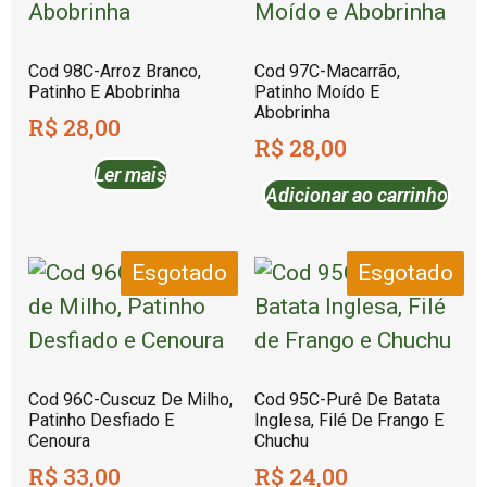
Cod 98C-Arroz Branco,
Cod 97C-Macarrão,
Patinho E Abobrinha
Patinho Moído E
Abobrinha
R$
28,00
R$
28,00
Ler mais
Adicionar ao carrinho
Esgotado
Esgotado
Cod 96C-Cuscuz De Milho,
Cod 95C-Purê De Batata
Patinho Desfiado E
Inglesa, Filé De Frango E
Cenoura
Chuchu
R$
33,00
R$
24,00