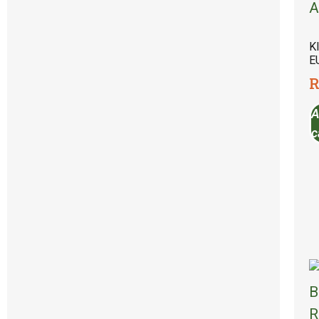
K
E
R
A
c