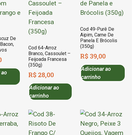
Cod 49-Purê De
Aipim, Carne De
scuz De
Panela E Brócolis
Bacon,
(350g)
Cod 64-Arroz
vos
Branco, Cassoulet –
R$
39,00
0
Feijoada Francesa
(350g)
Adicionar ao
 ao
R$
28,00
carrinho
Adicionar ao
carrinho