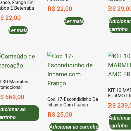
ranco, Frango Em
R$
22,00
R$
29,0
ubos E Beterraba
$
22,00
Ler mais
Adicionar
carrinho
Ler mais
it 30 Marmitas
romocional
KIT 10 MA
$
669,00
EU AMO F
Cod 17-Escondidinho De
R$
239,
Inhame Com Frango
dicionar ao
R$
25,00
arrinho
Adicionar
carrinho
Adicionar ao carrinho