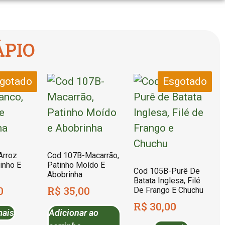
ÁPIO
gotado
Esgotado
Arroz
Cod 107B-Macarrão,
inho E
Patinho Moído E
Cod 105B-Purê De
Abobrinha
Batata Inglesa, Filé
0
R$
35,00
De Frango E Chuchu
R$
30,00
mais
Adicionar ao