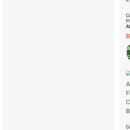
C
P
A
R
A
c
C