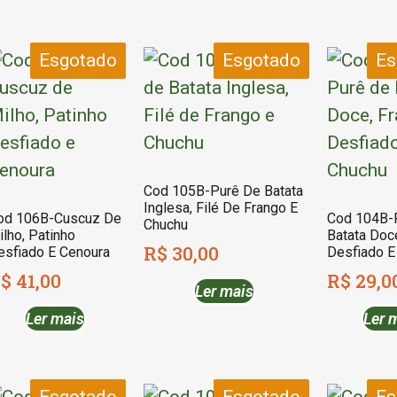
Esgotado
Esgotado
Es
Cod 105B-Purê De Batata
Inglesa, Filé De Frango E
od 106B-Cuscuz De
Cod 104B-
Chuchu
ilho, Patinho
Batata Doc
R$
30,00
esfiado E Cenoura
Desfiado E
$
41,00
R$
29,0
Ler mais
Ler mais
Ler 