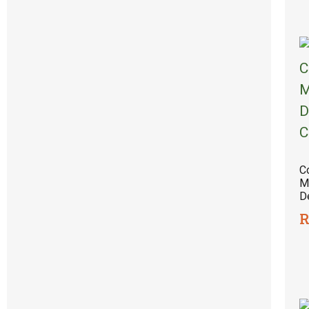
C
M
D
R