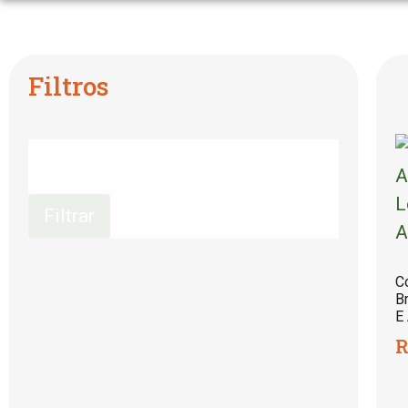
Filtros
Filtrar
C
B
E
R