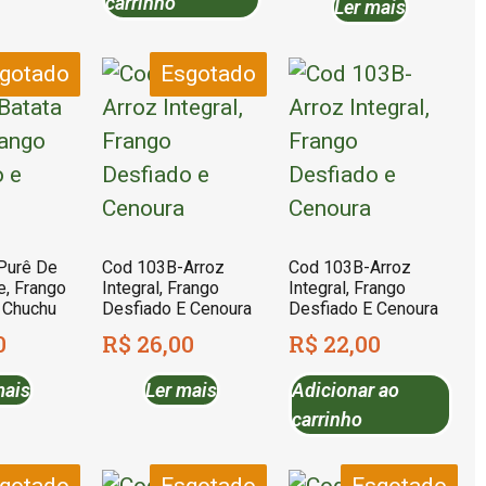
carrinho
Ler mais
gotado
Esgotado
Purê De
Cod 103B-Arroz
Cod 103B-Arroz
e, Frango
Integral, Frango
Integral, Frango
 Chuchu
Desfiado E Cenoura
Desfiado E Cenoura
0
R$
26,00
R$
22,00
mais
Ler mais
Adicionar ao
carrinho