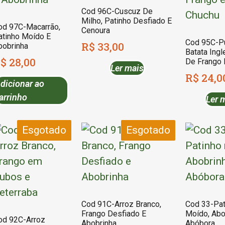
Cod 96C-Cuscuz De
Milho, Patinho Desfiado E
od 97C-Macarrão,
Cenoura
atinho Moído E
Cod 95C-P
R$
33,00
bobrinha
Batata Ingl
$
28,00
De Frango 
Ler mais
R$
24,0
dicionar ao
arrinho
Ler 
Esgotado
Esgotado
Cod 91C-Arroz Branco,
Cod 33-Pat
Frango Desfiado E
Moído, Abo
od 92C-Arroz
Abobrinha
Abóbora