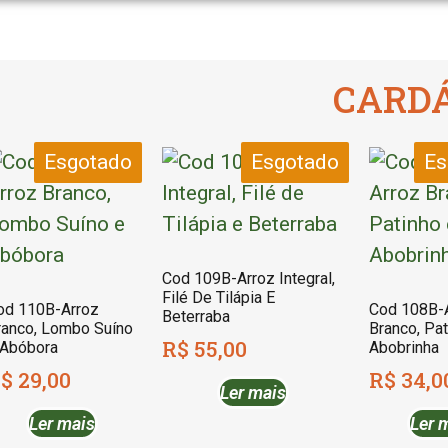
CARD
Esgotado
Esgotado
Es
Cod 109B-Arroz Integral,
Filé De Tilápia E
od 110B-Arroz
Cod 108B-
Beterraba
ranco, Lombo Suíno
Branco, Pat
R$
55,00
 Abóbora
Abobrinha
$
29,00
R$
34,0
Ler mais
Ler mais
Ler 