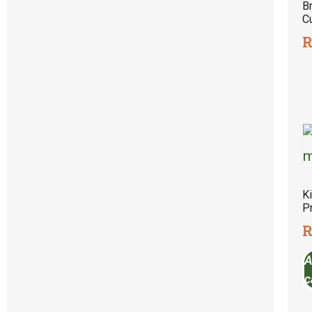
B
C
R
K
P
R
A
c