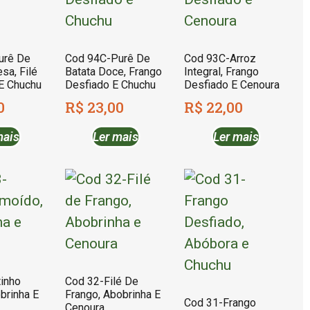
urê De
Cod 94C-Purê De
Cod 93C-Arroz
esa, Filé
Batata Doce, Frango
Integral, Frango
E Chuchu
Desfiado E Chuchu
Desfiado E Cenoura
0
R$
23,00
R$
22,00
mais
Ler mais
Ler mais
inho
Cod 32-Filé De
brinha E
Frango, Abobrinha E
Cod 31-Frango
Cenoura