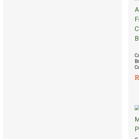
C
B
C
R