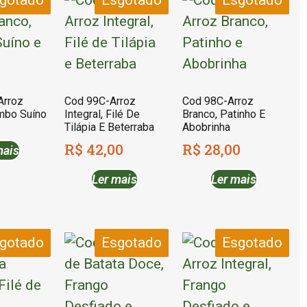
gotado
Esgotado
Esgotado
Arroz
Cod 99C-Arroz
Cod 98C-Arroz
mbo Suíno
Integral, Filé De
Branco, Patinho E
Tilápia E Beterraba
Abobrinha
R$
42,00
R$
28,00
mais
Ler mais
Ler mais
gotado
Esgotado
Esgotado