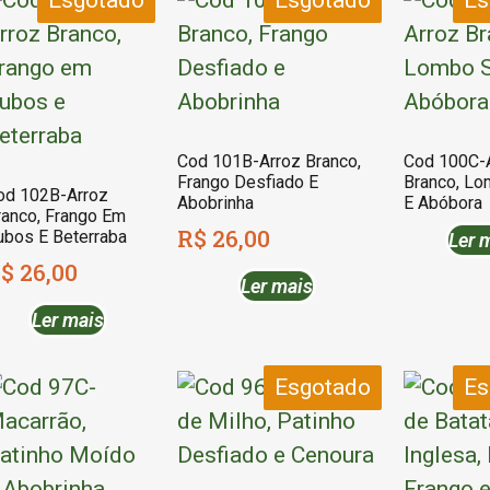
Esgotado
Esgotado
Es
Cod 101B-Arroz Branco,
Cod 100C-
Frango Desfiado E
Branco, Lo
od 102B-Arroz
Abobrinha
E Abóbora
ranco, Frango Em
R$
26,00
ubos E Beterraba
Ler 
$
26,00
Ler mais
Ler mais
Esgotado
Es