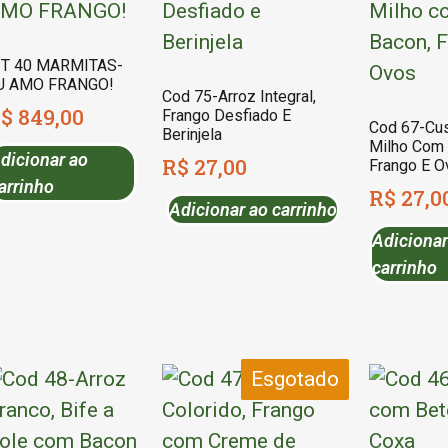
IT 40 MARMITAS-
U AMO FRANGO!
Cod 75-Arroz Integral,
$
849,00
Frango Desfiado E
Cod 67-Cu
Berinjela
Milho Com 
dicionar ao
R$
27,00
Frango E O
arrinho
R$
27,0
Adicionar ao carrinho
Adicionar
carrinho
Esgotado