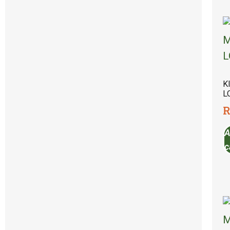
K
L
R
A
c