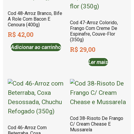
Cod 48-Arroz Branco, Bife
A Role Com Bacon E
Cod 47-Arroz Colorido,
Cenoura (400g)
Frango Com Creme De
R$
42,00
Espinafre, Couve-Flor
(350g)
Adicionar ao carrinho
R$
29,00
Ler mais
Cod 38-Risoto De Frango
C/ Cream Chease E
Cod 46-Arroz Com
Mussarela
Beterraba, Coxa