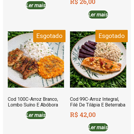
R$
26,00
Ler mais
Ler mais
Esgotado
Esgotado
Cod 100C-Arroz Branco,
Cod 99C-Arroz Integral,
Lombo Suíno E Abóbora
Filé De Tilápia E Beterraba
R$
42,00
Ler mais
Ler mais