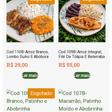
Cod 110B-Arroz Branco,
Cod 109B-Arroz Integral,
Lombo Suíno E Abóbora
Filé De Tilápia E Beterraba
R$
29,00
R$
55,00
Ler mais
Ler mais
Esgotado